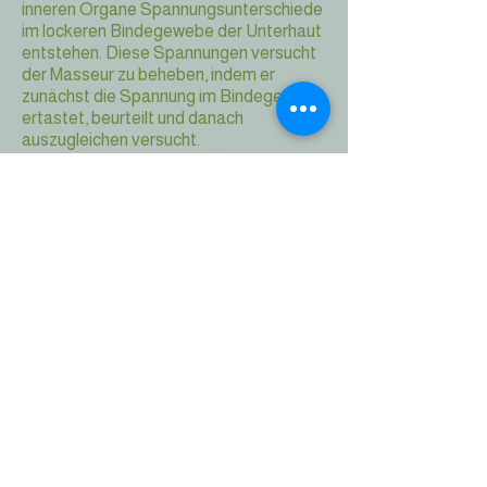
inneren Organe Spannungsunterschiede
im lockeren Bindegewebe der Unterhaut
entstehen. Diese Spannungen versucht
der Masseur zu beheben, indem er
zunächst die Spannung im Bindegewebe
ertastet, beurteilt und danach
auszugleichen versucht.
Mit der Bindegewebsmassage wird
versucht, neben der örtlichen Wirkung
auch entfernt liegende Gebiete und
Organe günstig zu beeinflussen.
Folgende Beschwerden sollen gut auf
diese Massagetechnik ansprechen:
* Magen-Darmstörungen nach
Entzündungen
* Leber- und Gallenbeschwerden nach
einer Leberentzündung
* Schmerzen verschiedener Art, zum
Beispiel Migräne