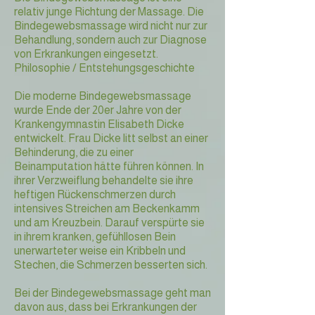
relativ junge Richtung der Massage. Die
Bindegewebsmassage wird nicht nur zur
Behandlung, sondern auch zur Diagnose
von Erkrankungen eingesetzt.
Philosophie / Entstehungsgeschichte
Die moderne Bindegewebsmassage
wurde Ende der 20er Jahre von der
Krankengymnastin Elisabeth Dicke
entwickelt. Frau Dicke litt selbst an einer
Behinderung, die zu einer
Beinamputation hätte führen können. In
ihrer Verzweiflung behandelte sie ihre
heftigen Rückenschmerzen durch
intensives Streichen am Beckenkamm
und am Kreuzbein. Darauf verspürte sie
in ihrem kranken, gefühllosen Bein
unerwarteter weise ein Kribbeln und
Stechen, die Schmerzen besserten sich.
Bei der Bindegewebsmassage geht man
davon aus, dass bei Erkrankungen der